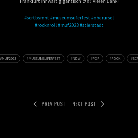
Frankfurt ihr wart gigantisch 🤘🏻 Vielen Dank!
#scrtbsmnt
#museumsuferfest
#oberursel
#rocknroll
#muf2023
#stierstadt
MUF2023
MUSEUMSUFERFEST
NDW
POP
ROCK
SC
PREV POST
NEXT POST