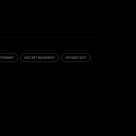
RTBSMNT
SECRET BASEMENT
STIERSTADT